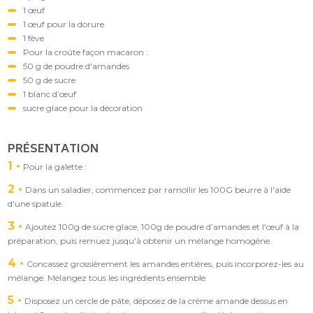
1 œuf
1 œuf pour la dorure
1 fève
Pour la croûte façon macaron :
50 g de poudre d'amandes
50 g de sucre
1 blanc d’œuf
sucre glace pour la décoration
PRÉSENTATION
1
Pour la galette :
2
Dans un saladier, commencez par ramollir les 100G beurre à l'aide
d'une spatule.
3
Ajoutez 100g de sucre glace, 100g de poudre d’amandes et l'œuf à la
préparation, puis remuez jusqu'à obtenir un mélange homogène.
4
Concassez grossièrement les amandes entières, puis incorporez-les au
mélange. Mélangez tous les ingrédients ensemble.
5
Disposez un cercle de pâte, déposez de la crème amande dessus en